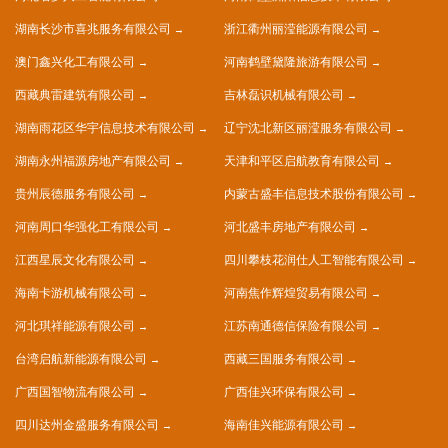
湖南长沙市喜兆服务有限公司
浙江衢州丽滢能源有限公司
澳门鑫兴化工有限公司
河南鹤壁黛隆旅游有限公司
西藏典雷建筑有限公司
吉林磊识机械有限公司
湖南雨花区华宇信息技术有限公司
辽宁沈北新区丽滢服务有限公司
湖南永州福源房地产有限公司
天津和平区启航教育有限公司
贵州辰德服务有限公司
内蒙古盛丰信息技术股份有限公司
河南周口华强化工有限公司
河北盛丰房地产有限公司
江西星辰文化有限公司
四川攀枝花润仕人工智能有限公司
海南卡游机械有限公司
河南焦作辉煌贸易有限公司
河北琪祥能源有限公司
江苏南通德信保险有限公司
台湾启航新能源有限公司
西藏三国服务有限公司
广西国智物流有限公司
广西佳兴环保有限公司
四川达州金盛服务有限公司
海南佳兴能源有限公司